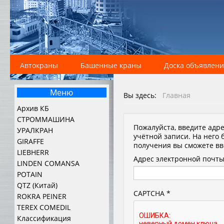
Автокраны
Башенные краны
Доска объявлен
Меню
Вы здесь:
Главная
Архив КБ
СТРОММАШИНА
Пожалуйста, введите адр
УРАЛКРАН
учётной записи. На него
GIRAFFE
получения вы сможете вв
LIEBHERR
Адрес электронной почт
LINDEN COMANSA
POTAIN
QTZ (Китай)
CAPTCHA
*
ROKRA PEINER
TEREX COMEDIL
Классификация