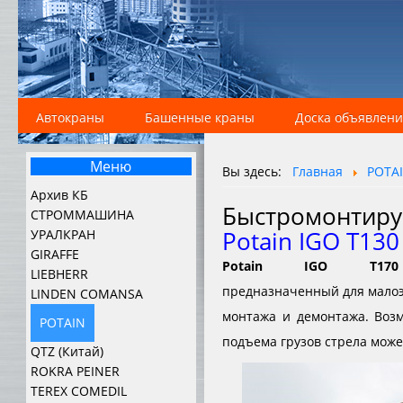
Автокраны
Башенные краны
Доска объявлен
Меню
Вы здесь:
Главная
POTA
Архив КБ
Быстромонтир
СТРОММАШИНА
Potain IGO T130
УРАЛКРАН
GIRAFFE
Potain IGO T170
LIEBHERR
предназначенный для малоэ
LINDEN COMANSA
монтажа и демонтажа. Воз
POTAIN
подъема грузов стрела може
QTZ (Китай)
ROKRA PEINER
TEREX COMEDIL