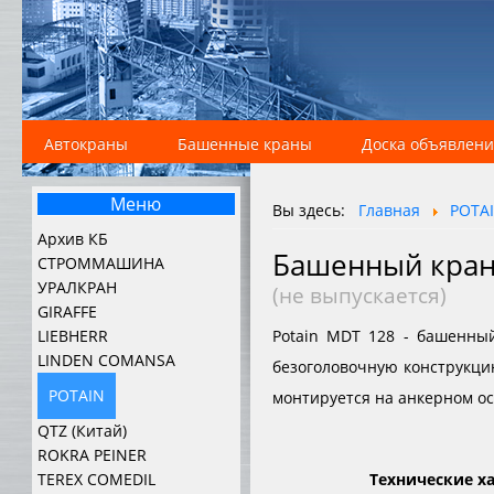
Автокраны
Башенные краны
Доска объявлен
Меню
Вы здесь:
Главная
POTA
Архив КБ
Башенный кра
СТРОММАШИНА
УРАЛКРАН
(не выпускается)
GIRAFFE
LIEBHERR
Potain MDT 128 - башенны
LINDEN COMANSA
безоголовочную конструкци
POTAIN
монтируется на анкерном ос
QTZ (Китай)
ROKRA PEINER
TEREX COMEDIL
Технические ха