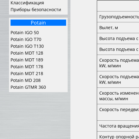
Классификация
Приборы безопасности
Грузоподъемность
Potain
Вылет, м
Potain IGO 50
Высота подъема c
Potain IGO T70
Potain IGO T130
Высота подъема с
Potain MDT 128
Potain MDT 189
Скорость подъема
kW, м/мин
Potain MDT 178
Potain MDT 218
Скорость подъема
Potain MD 208
kW, м/мин
Potain GTMR 360
Скорость изменен
массы, м/мин
Скорость передви
Частота вращения
Контур опорной р