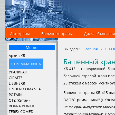
Автокраны
Башенные краны
Доска объявлен
Меню
Вы здесь:
Главная
СТР
Архив КБ
Башенный кран
СТРОММАШИНА
КБ-415 - передвижной баш
УРАЛКРАН
балочной стрелой. Кран пре
GIRAFFE
25 этажей с массой монтируе
LIEBHERR
LINDEN COMANSA
Башенные краны КБ-415 вып
POTAIN
ОАО"Строммашина" (г.Кохма,
QTZ (Китай)
ROKRA PEINER
Ранее кран выпускали: Моско
TEREX COMEDIL
"Машстройиндустрия", г.Москв